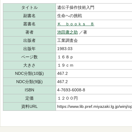
タイトル
遺伝子操作技術入門
副書名
生命への挑戦
叢書名
Ｋ ｂｏｏｋｓ ８
著者
池田庸之助
／著
出版者
工業調査会
出版年
1983.03
ページ数
１６８ｐ
大きさ
１９ｃｍ
NDC分類(10版)
467.2
NDC分類(9版)
467.2
ISBN
4-7693-6008-8
定価
１２００円
資料URL
https://www.lib.pref.miyazaki.lg.jp/winj