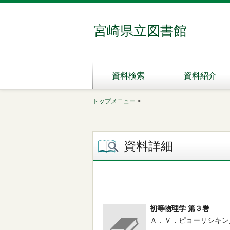
宮崎県立図書館
資料検索
資料紹介
トップメニュー
>
資料詳細
初等物理学 第３巻
Ａ．Ｖ．ピョーリシキン／著 --