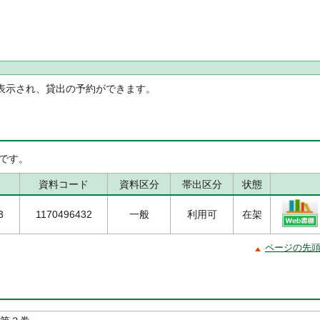
表示され、貸出の予約ができます。
です。
資料コード
資料区分
帯出区分
状態
3
1170496432
一般
利用可
在架
ページの先