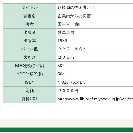
タイトル
転換期の技術者たち
副書名
企業内からの提言
著者
田中直
／編
出版者
勁草書房
出版年
1989
ページ数
２２２，１６ｐ
大きさ
２０ｃｍ
NDC分類(10版)
504
NDC分類(9版)
504
ISBN
4-326-75041-3
定価
２０００円
資料URL
https://www.lib.pref.miyazaki.lg.jp/winj