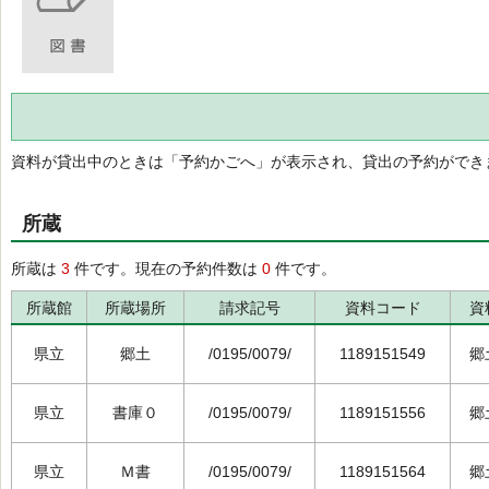
資料が貸出中のときは「予約かごへ」が表示され、貸出の予約ができ
所蔵
所蔵は
3
件です。現在の予約件数は
0
件です。
所蔵館
所蔵場所
請求記号
資料コード
資
県立
郷土
/0195/0079/
1189151549
郷
県立
書庫０
/0195/0079/
1189151556
郷
県立
Ｍ書
/0195/0079/
1189151564
郷