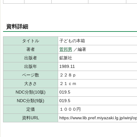
資料詳細
タイトル
子どもの本箱
著者
菅邦男
／編著
出版者
鉱脈社
出版年
1989.11
ページ数
２２８ｐ
大きさ
２１ｃｍ
NDC分類(10版)
019.5
NDC分類(9版)
019.5
定価
１０００円
資料URL
https://www.lib.pref.miyazaki.lg.jp/winj