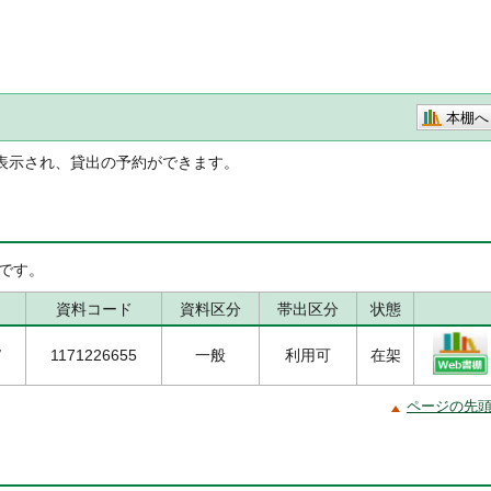
本棚へ
表示され、貸出の予約ができます。
です。
資料コード
資料区分
帯出区分
状態
/
1171226655
一般
利用可
在架
ページの先