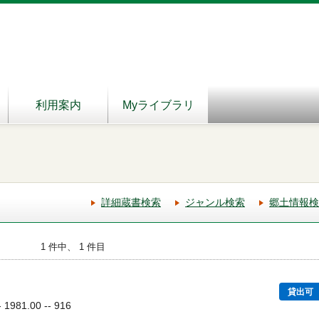
利用案内
Myライブラリ
詳細蔵書検索
ジャンル検索
郷土情報検
1 件中、 1 件目
貸出可
981.00 -- 916