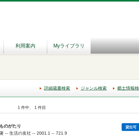
利用案内
Myライブラリ
詳細蔵書検索
ジャンル検索
郷土情報検
1 件中、 1 件目
ものがたり
貸出可
生活の友社 -- 2001.1 -- 721.9