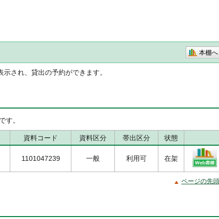
本棚へ
表示され、貸出の予約ができます。
です。
資料コード
資料区分
帯出区分
状態
1101047239
一般
利用可
在架
ページの先