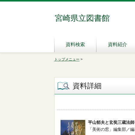
宮崎県立図書館
資料検索
資料紹介
トップメニュー
>
資料詳細
平山郁夫と玄奘三蔵法師
「美術の窓」編集部／編著 -- 