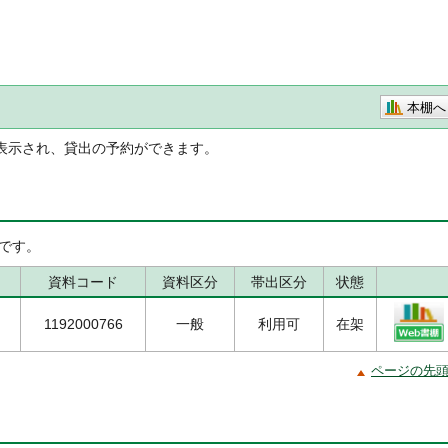
本棚へ
表示され、貸出の予約ができます。
です。
資料コード
資料区分
帯出区分
状態
1192000766
一般
利用可
在架
ページの先