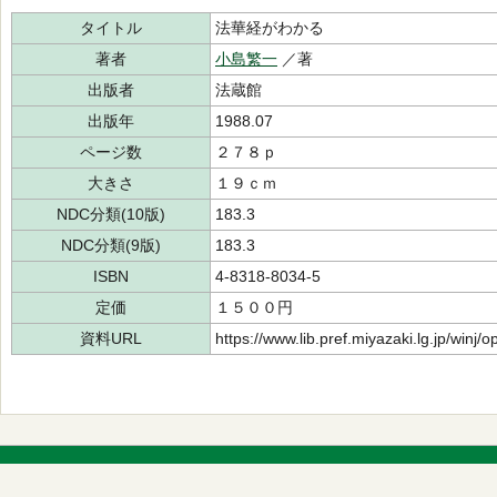
タイトル
法華経がわかる
著者
小島繁一
／著
出版者
法蔵館
出版年
1988.07
ページ数
２７８ｐ
大きさ
１９ｃｍ
NDC分類(10版)
183.3
NDC分類(9版)
183.3
ISBN
4-8318-8034-5
定価
１５００円
資料URL
https://www.lib.pref.miyazaki.lg.jp/winj