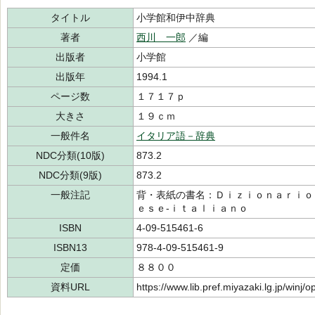
タイトル
小学館和伊中辞典
著者
西川 一郎
／編
出版者
小学館
出版年
1994.1
ページ数
１７１７ｐ
大きさ
１９ｃｍ
一般件名
イタリア語－辞典
NDC分類(10版)
873.2
NDC分類(9版)
873.2
一般注記
背・表紙の書名：Ｄｉｚｉｏｎａｒｉｏ
ｅｓｅ‐ｉｔａｌｉａｎｏ
ISBN
4-09-515461-6
ISBN13
978-4-09-515461-9
定価
８８００
資料URL
https://www.lib.pref.miyazaki.lg.jp/winj