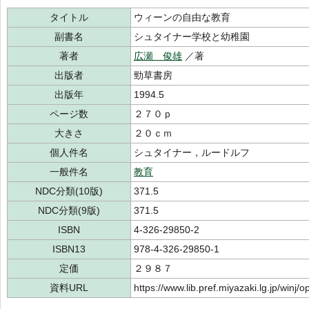
タイトル
ウィーンの自由な教育
副書名
シュタイナー学校と幼稚園
著者
広瀬 俊雄
／著
出版者
勁草書房
出版年
1994.5
ページ数
２７０ｐ
大きさ
２０ｃｍ
個人件名
シュタイナー，ルードルフ
一般件名
教育
NDC分類(10版)
371.5
NDC分類(9版)
371.5
ISBN
4-326-29850-2
ISBN13
978-4-326-29850-1
定価
２９８７
資料URL
https://www.lib.pref.miyazaki.lg.jp/winj