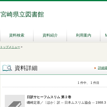
宮崎県立図書館
資料検索
資料紹介
利用案内
トップメニュー
>
資料詳細
詳細
1 件中、 1 件目
日訳サヒーフムスリム 第２巻
磯崎定基／〔ほか〕訳 -- 日本ムスリム協会 -- 1988.3 --