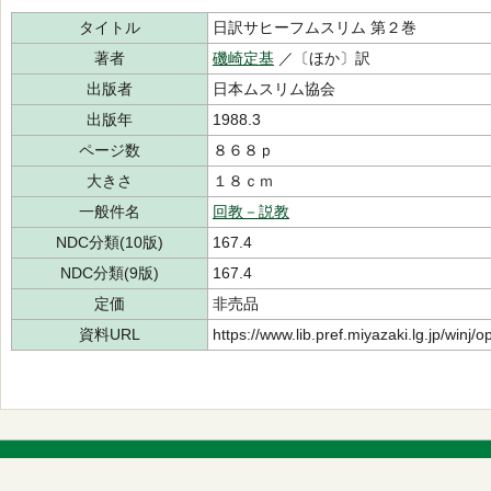
タイトル
日訳サヒーフムスリム 第２巻
著者
磯崎定基
／〔ほか〕訳
出版者
日本ムスリム協会
出版年
1988.3
ページ数
８６８ｐ
大きさ
１８ｃｍ
一般件名
回教－説教
NDC分類(10版)
167.4
NDC分類(9版)
167.4
定価
非売品
資料URL
https://www.lib.pref.miyazaki.lg.jp/winj