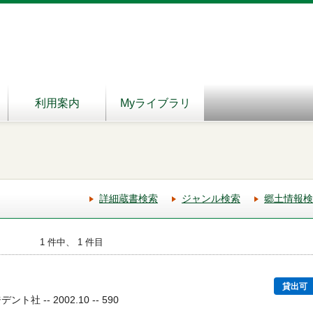
利用案内
Myライブラリ
詳細蔵書検索
ジャンル検索
郷土情報検
1 件中、 1 件目
貸出可
社 -- 2002.10 -- 590