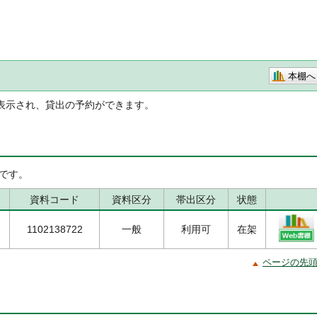
本棚へ
表示され、貸出の予約ができます。
です。
資料コード
資料区分
帯出区分
状態
1102138722
一般
利用可
在架
ページの先