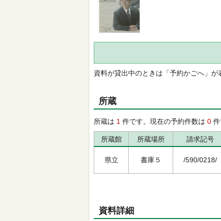
資料が貸出中のときは「予約かごへ」が
所蔵
所蔵は
1
件です。現在の予約件数は
0
件
所蔵館
所蔵場所
請求記号
県立
書庫５
/590/0218/
資料詳細