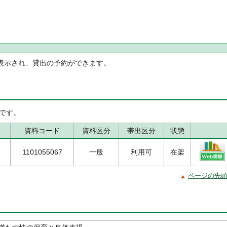
表示され、貸出の予約ができます。
です。
資料コード
資料区分
帯出区分
状態
1101055067
一般
利用可
在架
ページの先