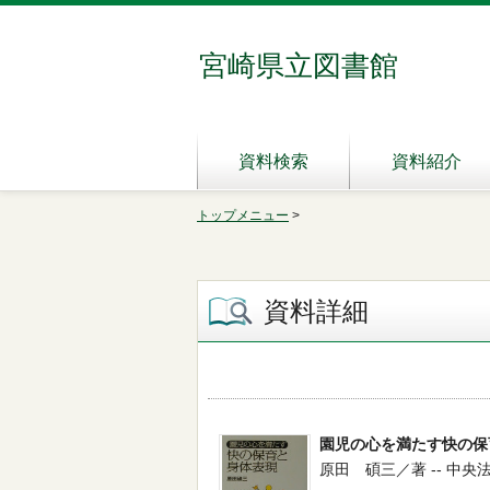
宮崎県立図書館
資料検索
資料紹介
トップメニュー
>
資料詳細
園児の心を満たす快の保
原田 碩三／著 -- 中央法規出版