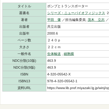
タイトル
ポンプとトランスポーター
叢書名
シリーズ・ニューバイオフィジックス
２
著者
平田 肇
／担当編集委員,
茂木 立志
／
出版者
共立出版
出版年
2000.6
ページ数
２４０ｐ
大きさ
２２ｃｍ
一般件名
生体輸送
,
細胞膜
NDC分類(10版)
463.9
NDC分類(9版)
463.9
ISBN
4-320-05542-X
ISBN13
978-4-320-05542-1
資料URL
https://www.lib.pref.miyazaki.lg.jp/winj