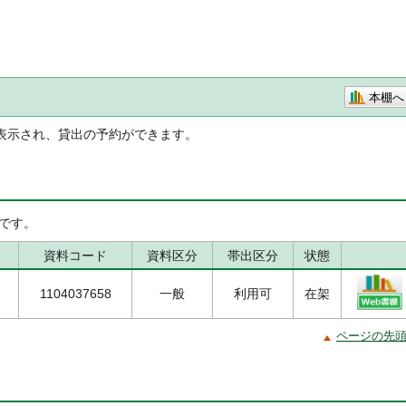
本棚へ
表示され、貸出の予約ができます。
です。
資料コード
資料区分
帯出区分
状態
1104037658
一般
利用可
在架
ページの先