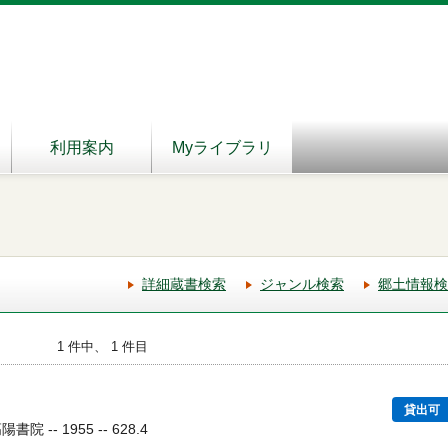
利用案内
Myライブラリ
詳細蔵書検索
ジャンル検索
郷土情報検
1 件中、 1 件目
貸出可
 -- 1955 -- 628.4