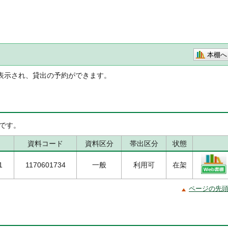
本棚へ
表示され、貸出の予約ができます。
です。
資料コード
資料区分
帯出区分
状態
1
1170601734
一般
利用可
在架
ページの先