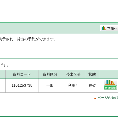
本棚へ
表示され、貸出の予約ができます。
です。
資料コード
資料区分
帯出区分
状態
1101253738
一般
利用可
在架
ページの先