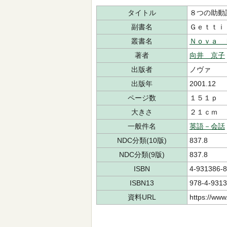
タイトル
８つの助動
副書名
Ｇｅｔｔｉ
叢書名
Ｎｏｖａ 
著者
向井 京子
出版者
ノヴァ
出版年
2001.12
ページ数
１５１ｐ
大きさ
２１ｃｍ
一般件名
英語－会話
NDC分類(10版)
837.8
NDC分類(9版)
837.8
ISBN
4-931386-8
ISBN13
978-4-9313
資料URL
https://www