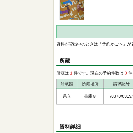
資料が貸出中のときは「予約かごへ」が
所蔵
所蔵は
1
件です。現在の予約件数は
0
件
所蔵館
所蔵場所
請求記号
県立
書庫８
/8378/0319/
資料詳細