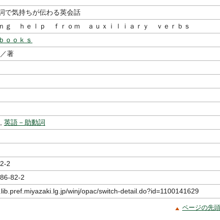
詞で気持ちが伝わる英会話
ｎｇ ｈｅｌｐ ｆｒｏｍ ａｕｘｉｌｉａｒｙ ｖｅｒｂｓ
ｂｏｏｋｓ
／著
,
英語－助動詞
2-2
86-82-2
.lib.pref.miyazaki.lg.jp/winj/opac/switch-detail.do?id=1100141629
ページの先