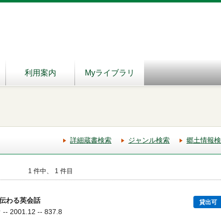
利用案内
Myライブラリ
詳細蔵書検索
ジャンル検索
郷土情報検
1 件中、 1 件目
伝わる英会話
貸出可
2001.12 -- 837.8