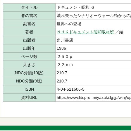
タイトル
ドキュメント昭和 ６
巻の書名
潰れ去ったシナリオーウォール街からの
副書名
世界への登場
著者
ＮＨＫドキュメント昭和取材班
／編
出版者
角川書店
出版年
1986
ページ数
２５０ｐ
大きさ
２２ｃｍ
NDC分類(10版)
210.7
NDC分類(9版)
210.7
ISBN
4-04-521606-5
資料URL
https://www.lib.pref.miyazaki.lg.jp/winj