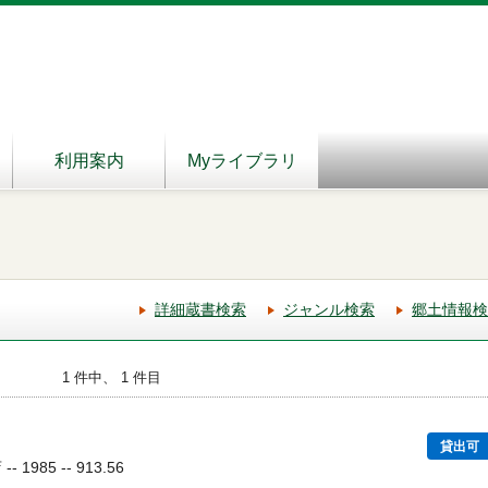
利用案内
Myライブラリ
詳細蔵書検索
ジャンル検索
郷土情報検
1 件中、 1 件目
貸出可
1985 -- 913.56