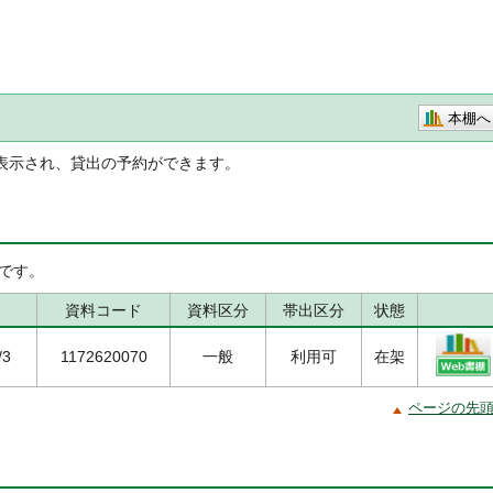
本棚へ
表示され、貸出の予約ができます。
です。
資料コード
資料区分
帯出区分
状態
/3
1172620070
一般
利用可
在架
ページの先