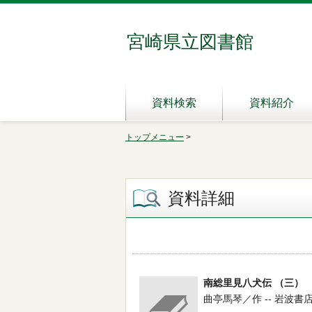
宮崎県立図書館
資料検索
資料紹介
トップメニュー
>
資料詳細
南総里見八犬伝 （三）
曲亭馬琴／作 -- 岩波書店 -- 