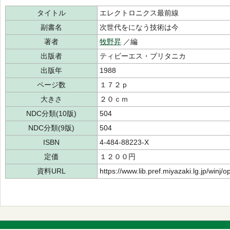
タイトル
エレクトロニクス最前線
副書名
次世代をになう技術は今
著者
牧野昇
／編
出版者
ティビーエス・ブリタニカ
出版年
1988
ページ数
１７２ｐ
大きさ
２０ｃｍ
NDC分類(10版)
504
NDC分類(9版)
504
ISBN
4-484-88223-X
定価
１２００円
資料URL
https://www.lib.pref.miyazaki.lg.jp/winj