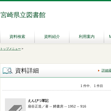
宮崎県立図書館
資料検索
資料紹介
利用案内
トップメニュー
>
資料詳細
詳細
1 件中、 1 件目
えんぴつ軍記
扇谷正造／著 -- 鱒書房 -- 1952 -- 916