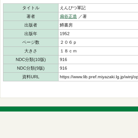
タイトル
えんぴつ軍記
著者
扇谷正造
／著
出版者
鱒書房
出版年
1952
ページ数
２０６ｐ
大きさ
１８ｃｍ
NDC分類(10版)
916
NDC分類(9版)
916
資料URL
https://www.lib.pref.miyazaki.lg.jp/winj