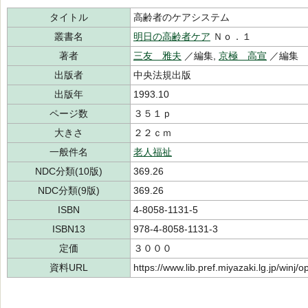
タイトル
高齢者のケアシステム
叢書名
明日の高齢者ケア
Ｎｏ．１
著者
三友 雅夫
／編集,
京極 高宣
／編集
出版者
中央法規出版
出版年
1993.10
ページ数
３５１ｐ
大きさ
２２ｃｍ
一般件名
老人福祉
NDC分類(10版)
369.26
NDC分類(9版)
369.26
ISBN
4-8058-1131-5
ISBN13
978-4-8058-1131-3
定価
３０００
資料URL
https://www.lib.pref.miyazaki.lg.jp/winj