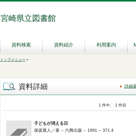
宮崎県立図書館
資料検索
資料紹介
利用案内
トップメニュー
>
資料詳細
詳細
1 件中、 1 件目
子どもが消える日
保坂展人／著 -- 六興出版 -- 1991 -- 371.4