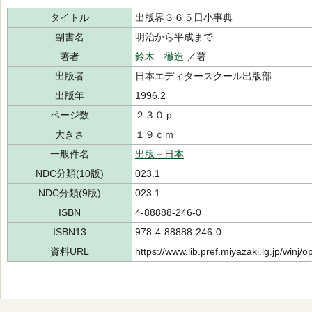
タイトル
出版界３６５日小事典
副書名
明治から平成まで
著者
鈴木 徹造
／著
出版者
日本エディタースクール出版部
出版年
1996.2
ページ数
２３０ｐ
大きさ
１９ｃｍ
一般件名
出版－日本
NDC分類(10版)
023.1
NDC分類(9版)
023.1
ISBN
4-88888-246-0
ISBN13
978-4-88888-246-0
資料URL
https://www.lib.pref.miyazaki.lg.jp/winj