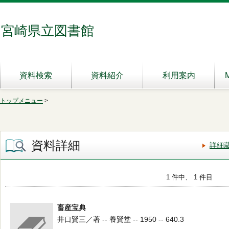
宮崎県立図書館
資料検索
資料紹介
利用案内
トップメニュー
>
資料詳細
詳細
1 件中、 1 件目
畜産宝典
井口賢三／著 -- 養賢堂 -- 1950 -- 640.3