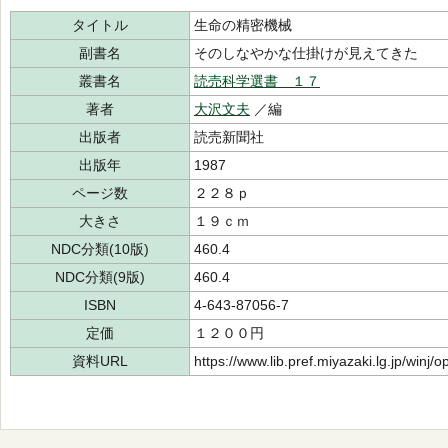
タイトル
生命の精密機械
副書名
そのしなやかな仕掛けが見えてきた
叢書名
読売科学選書 １７
著者
大沢文夫
／編
出版者
読売新聞社
出版年
1987
ページ数
２２８ｐ
大きさ
１９ｃｍ
NDC分類(10版)
460.4
NDC分類(9版)
460.4
ISBN
4-643-87056-7
定価
１２００円
資料URL
https://www.lib.pref.miyazaki.lg.jp/winj