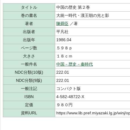
タイトル
中国の歴史 第２巻
巻の書名
大統一時代・漢王朝の光と影
著者
陳舜臣
／著
出版者
平凡社
出版年
1986.04
ページ数
５９８ｐ
大きさ
１８ｃｍ
一般件名
中国－歴史－秦時代
NDC分類(10版)
222.01
NDC分類(9版)
222.01
一般注記
コンパクト版
ISBN
4-582-48722-X
定価
９８０円
資料URL
https://www.lib.pref.miyazaki.lg.jp/winj