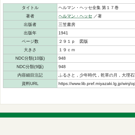
タイトル
ヘルマン・ヘッセ全集 第１７巻
著者
ヘルマン・ヘッセ
／著
出版者
三笠書房
出版年
1941
ページ数
２９１ｐ 図版
大きさ
１９ｃｍ
NDC分類(10版)
948
NDC分類(9版)
948
内容細目注記
ふるさと，少年時代，乾草の月，大理石
資料URL
https://www.lib.pref.miyazaki.lg.jp/winj