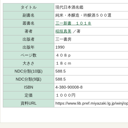
タイトル
現代日本酒名鑑
副書名
純米・本醸造・吟醸酒５００選
叢書名
三一新書 １０１８
著者
稲垣真美
／著
出版者
三一書房
出版年
1990
ページ数
４０８ｐ
大きさ
１８ｃｍ
NDC分類(10版)
588.5
NDC分類(9版)
588.5
ISBN
4-380-90008-8
定価
１０００円
資料URL
https://www.lib.pref.miyazaki.lg.jp/winj