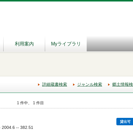
利用案内
Myライブラリ
詳細蔵書検索
ジャンル検索
郷土情報検
1 件中、 1 件目
貸出可
04.6 -- 382.51