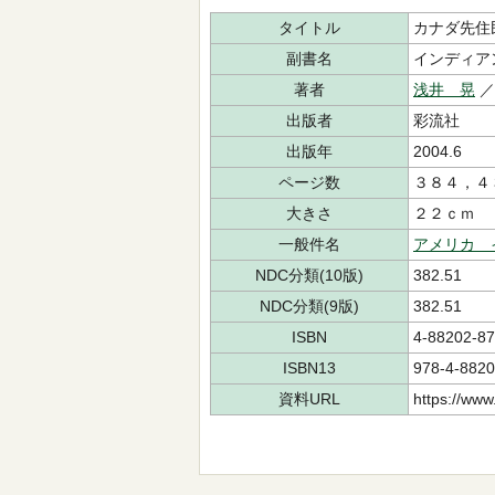
タイトル
カナダ先住
副書名
インディア
著者
浅井 晃
出版者
彩流社
出版年
2004.6
ページ数
３８４，４
大きさ
２２ｃｍ
一般件名
アメリカ 
NDC分類(10版)
382.51
NDC分類(9版)
382.51
ISBN
4-88202-87
ISBN13
978-4-8820
資料URL
https://www