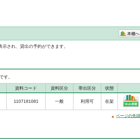
本棚へ
表示され、貸出の予約ができます。
です。
資料コード
資料区分
帯出区分
状態
1107181081
一般
利用可
在架
ページの先