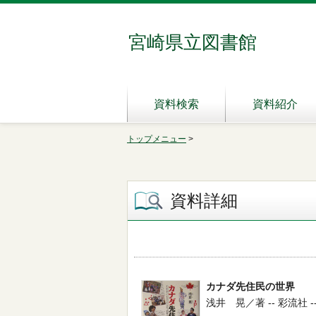
宮崎県立図書館
資料検索
資料紹介
トップメニュー
>
資料詳細
カナダ先住民の世界
浅井 晃／著 -- 彩流社 -- 20