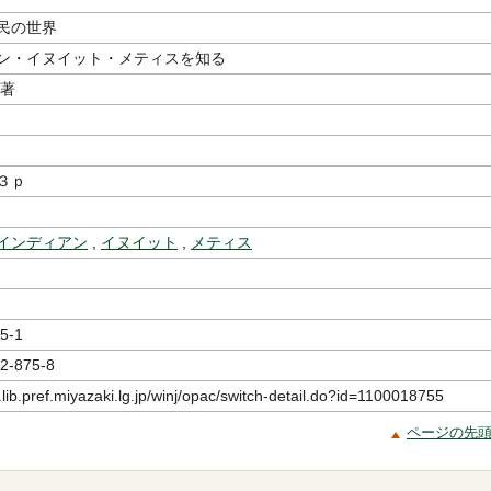
民の世界
ン・イヌイット・メティスを知る
／著
３ｐ
インディアン
,
イヌイット
,
メティス
5-1
2-875-8
.lib.pref.miyazaki.lg.jp/winj/opac/switch-detail.do?id=1100018755
ページの先