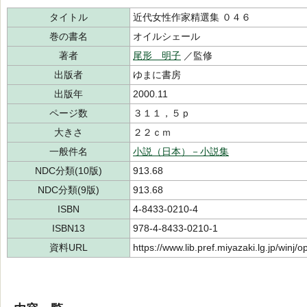
タイトル
近代女性作家精選集 ０４６
巻の書名
オイルシェール
著者
尾形 明子
／監修
出版者
ゆまに書房
出版年
2000.11
ページ数
３１１，５ｐ
大きさ
２２ｃｍ
一般件名
小説（日本）－小説集
NDC分類(10版)
913.68
NDC分類(9版)
913.68
ISBN
4-8433-0210-4
ISBN13
978-4-8433-0210-1
資料URL
https://www.lib.pref.miyazaki.lg.jp/winj