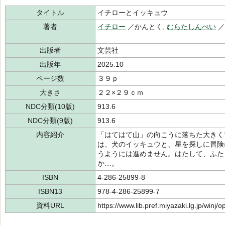
タイトル
イチローとイッキュウ
著者
イチロー
／かんとく,
むらたしんぺい
／
出版者
文芸社
出版年
2025.10
ページ数
３９ｐ
大きさ
２２×２９ｃｍ
NDC分類(10版)
913.6
NDC分類(9版)
913.6
内容紹介
「はてはて山」の向こうに落ちた大きく
は、犬のイッキュウと、星を探しに冒険
うようには進めません。はたして、ふた
か…。
ISBN
4-286-25899-8
ISBN13
978-4-286-25899-7
資料URL
https://www.lib.pref.miyazaki.lg.jp/winj