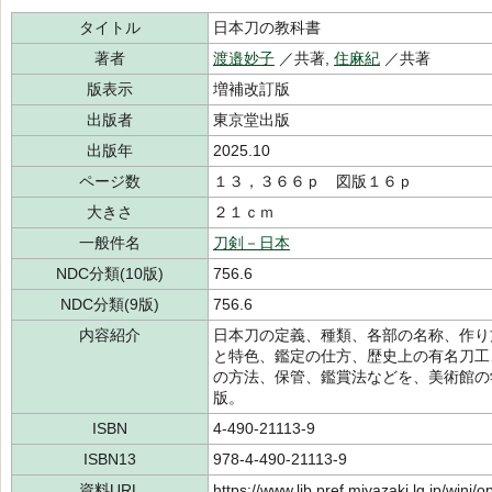
タイトル
日本刀の教科書
著者
渡邉妙子
／共著,
住麻紀
／共著
版表示
増補改訂版
出版者
東京堂出版
出版年
2025.10
ページ数
１３，３６６ｐ 図版１６ｐ
大きさ
２１ｃｍ
一般件名
刀剣－日本
NDC分類(10版)
756.6
NDC分類(9版)
756.6
内容紹介
日本刀の定義、種類、各部の名称、作り
と特色、鑑定の仕方、歴史上の有名刀工
の方法、保管、鑑賞法などを、美術館の
版。
ISBN
4-490-21113-9
ISBN13
978-4-490-21113-9
資料URL
https://www.lib.pref.miyazaki.lg.jp/winj