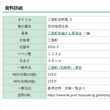
資料詳細
タイトル
三股町史料集 ５
巻の書名
庄内地理志巻
著者
三股町史編さん委員会
／編
出版者
三股町
出版年
2025.3
ページ数
１２３ｐ
大きさ
２６ｃｍ
一般件名
三股町 (宮崎県)－歴史
NDC分類(10版)
219.6
NDC分類(9版)
219.6
一般注記
参考史料・文献一覧あり
資料URL
https://www.lib.pref.miyazaki.lg.jp/winj