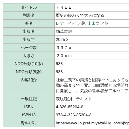
タイトル
ＦＲＥＥ
副書名
歴史の終わりで大人になる
著者
レア・イピ
／著,
山田文
／訳
出版者
勁草書房
出版年
2025.2
ページ数
３３７ｐ
大きさ
２０ｃｍ
NDC分類(10版)
936
NDC分類(9版)
936
内容紹介
社会主義下の粛清と困窮の中にあっても
動の高まりで一変。自由選挙と市場開放
に発展し…。気鋭の哲学者がアルバニア
一般注記
表現種別：テキスト
ISBN
4-326-85204-6
ISBN13
978-4-326-85204-8
資料URL
https://www.lib.pref.miyazaki.lg.jp/winj