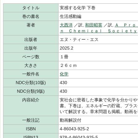
タイトル
実感する化学 下巻
巻の書名
生活感動編
著者
大西洋
／訳,
和田昭英
／訳,
Ａ Ｐｒｏ
ｎ Ｃｈｅｍｉｃａｌ Ｓｏｃｉｅｔｙ
出版者
エヌ・ティー・エス
出版年
2025.2
ページ数
１冊
大きさ
２６ｃｍ
一般件名
化学
NDC分類(10版)
430
NDC分類(9版)
430
内容紹介
実社会に密着した事象で化学を分かりや
書。下巻は、エネルギーの貯蔵、プラス
いて解説する。章末問題も掲載。動画を
一般注記
動画解説付
ISBN
4-86043-925-2
ISBN13
978-4-86043-925-5