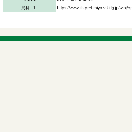
資料URL
https://www.lib.pref.miyazaki.lg.jp/winj