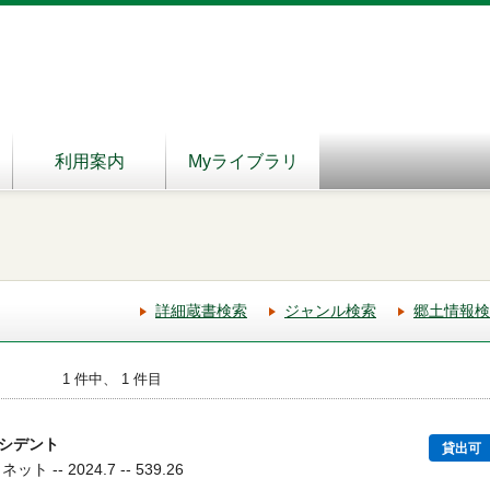
利用案内
Myライブラリ
詳細蔵書検索
ジャンル検索
郷土情報検
1 件中、 1 件目
シデント
貸出可
 -- 2024.7 -- 539.26