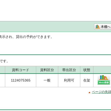
本棚へ
表示され、貸出の予約ができます。
です。
資料コード
資料区分
帯出区分
状態
1124075365
一般
利用可
在架
ページの先