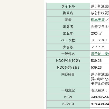
タイトル
原子炉施設
副書名
放射性物質
著者
梶本光廣
出版者
丸善プラネ
出版年
2024.7
ページ数
８，２６７
大きさ
２７ｃｍ
一般件名
原子炉－安
NDC分類(10版)
539.26
NDC分類(9版)
539.26
内容紹介
原子炉施設
質の放出な
モデルの導
一般注記
表現種別：
ISBN
4-86345-56
ISBN13
978-4-8634