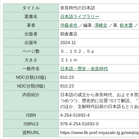
タイトル
奈良時代の日本語
叢書名
日本語ライブラリー
著者
沖森卓也
／編著,
澤崎文
／著,
鈴木豊
／
出版者
朝倉書店
出版年
2024.11
ページ数
５，１５２，５ｐ
大きさ
２１ｃｍ
一般件名
日本語－歴史－奈良時代
NDC分類(10版)
810.23
NDC分類(9版)
810.23
内容紹介
日本語の成立から奈良時代、およそ８世
つめつつ、歴史的に位置づけて解説。『
のほか、文献時代以前の日本語もとりあ
ISBN
4-254-51692-4
ISBN13
978-4-254-51692-0
資料URL
https://www.lib.pref.miyazaki.lg.jp/winj