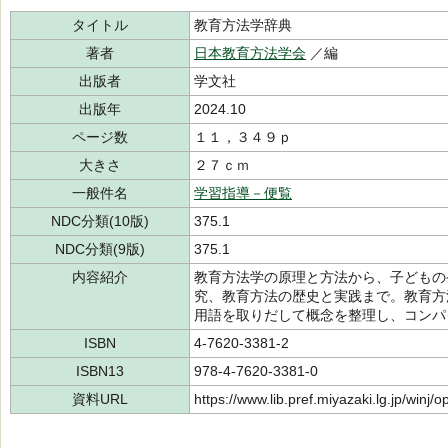
タイトル
教育方法学辞典
著者
日本教育方法学会
／編
出版者
学文社
出版年
2024.10
ページ数
１１，３４９ｐ
大きさ
２７ｃｍ
一般件名
学習指導－便覧
NDC分類(10版)
375.1
NDC分類(9版)
375.1
内容紹介
教育方法学の原理と方法から、子どもの
究、教育方法の歴史と実践まで。教育方
用語を取りだして概念を整理し、コンパ
ISBN
4-7620-3381-2
ISBN13
978-4-7620-3381-0
資料URL
https://www.lib.pref.miyazaki.lg.jp/winj