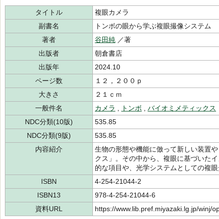
タイトル
複眼カメラ
副書名
トンボの眼から学ぶ複眼撮像システム
著者
谷田純
／著
出版者
朝倉書店
出版年
2024.10
ページ数
１２，２００ｐ
大きさ
２１ｃｍ
一般件名
カメラ
,
トンボ
,
バイオミメティックス
NDC分類(10版)
535.85
NDC分類(9版)
535.85
内容紹介
生物の形態や機能に倣って新しい装置や
クス」。その中から、複眼に基づいたイ
的な項目や、光学システムとしての複眼
ISBN
4-254-21044-2
ISBN13
978-4-254-21044-6
資料URL
https://www.lib.pref.miyazaki.lg.jp/winj