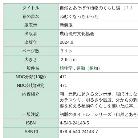
タイトル
自然とあそぼう植物のくらし編 〔１〕
巻の書名
ねむくなっちゃった
版表示
新装版
出版者
農山漁村文化協会
出版年
2024.9
ページ数
３１ｐ
大きさ
２９ｃｍ
一般件名
植物学
,
運動（植物）
NDC分類(10版)
471
NDC分類(9版)
471
内容紹介
朝、元気に起きるタンポポ。寝ぼけまな
カラスウリ。明るさや温度、外からの刺
姿を変える植物のくらしを描いた絵本。
一般注記
初版のタイトル：シリーズ〈自然とあそ
ISBN
4-540-24143-5
ISBN13
978-4-540-24143-7