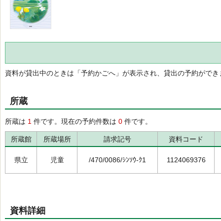
資料が貸出中のときは「予約かごへ」が表示され、貸出の予約ができ
所蔵
所蔵は
1
件です。現在の予約件数は
0
件です。
所蔵館
所蔵場所
請求記号
資料コード
県立
児童
/470/0086/ｼﾝｿｳ-ｸ1
1124069376
資料詳細