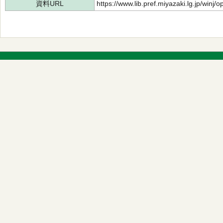
資料URL
https://www.lib.pref.miyazaki.lg.jp/winj