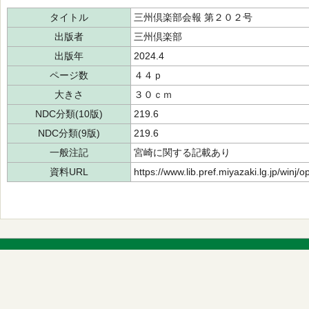
タイトル
三州倶楽部会報 第２０２号
出版者
三州倶楽部
出版年
2024.4
ページ数
４４ｐ
大きさ
３０ｃｍ
NDC分類(10版)
219.6
NDC分類(9版)
219.6
一般注記
宮崎に関する記載あり
資料URL
https://www.lib.pref.miyazaki.lg.jp/winj