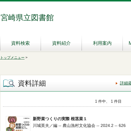
宮崎県立図書館
資料検索
資料紹介
利用案内
トップメニュー
>
資料詳細
詳細
1 件中、 1 件目
新野菜つくりの実際 根茎菜１
川城英夫／編 -- 農山漁村文化協会 -- 2024.2 -- 626