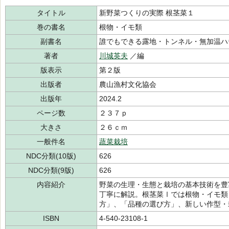
タイトル
新野菜つくりの実際 根茎菜１
巻の書名
根物・イモ類
副書名
誰でもできる露地・トンネル・無加温ハ
著者
川城英夫
／編
版表示
第２版
出版者
農山漁村文化協会
出版年
2024.2
ページ数
２３７ｐ
大きさ
２６ｃｍ
一般件名
蔬菜栽培
NDC分類(10版)
626
NDC分類(9版)
626
内容紹介
野菜の生理・生態と栽培の基本技術を豊
丁寧に解説。根茎菜Ⅰでは根物・イモ類
方」、「品種の選び方」、新しい作型・
ISBN
4-540-23108-1