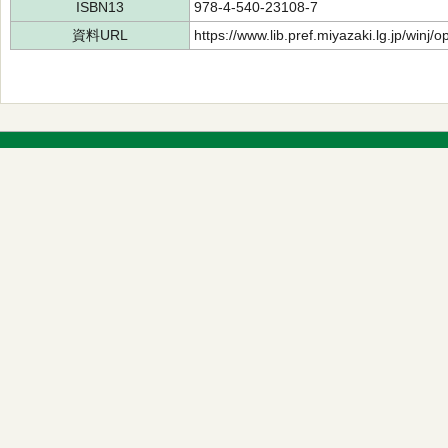
ISBN13
978-4-540-23108-7
資料URL
https://www.lib.pref.miyazaki.lg.jp/winj