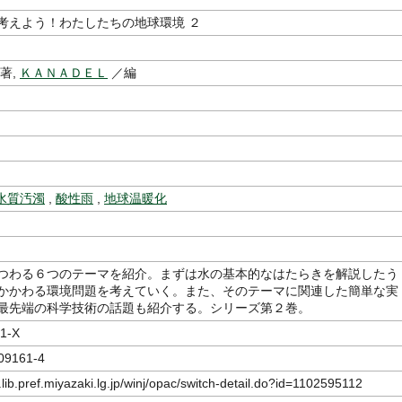
考えよう！わたしたちの地球環境 ２
著,
ＫＡＮＡＤＥＬ
／編
水質汚濁
,
酸性雨
,
地球温暖化
つわる６つのテーマを紹介。まずは水の基本的なはたらきを解説したう
かかわる環境問題を考えていく。また、そのテーマに関連した簡単な実
最先端の科学技術の話題も紹介する。シリーズ第２巻。
1-X
09161-4
.lib.pref.miyazaki.lg.jp/winj/opac/switch-detail.do?id=1102595112