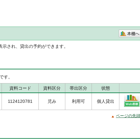
本棚へ
表示され、貸出の予約ができます。
です。
資料コード
資料区分
帯出区分
状態
1124120781
児み
利用可
個人貸出
ページの先