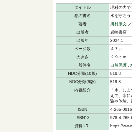
タイトル
理科の力で
巻の書名
水を守ろう
著者
川村康文
／
出版者
岩崎書店
出版年
2024.1
ページ数
４７ｐ
大きさ
２９ｃｍ
一般件名
自然保護
,
NDC分類(10版)
519.8
NDC分類(9版)
519.8
内容紹介
「水」にま
えで、水に
験や体験、
ISBN
4-265-0916
ISBN13
978-4-265-
資料URL
https://www