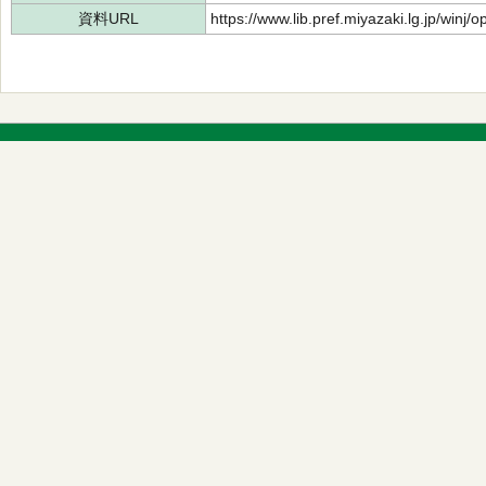
資料URL
https://www.lib.pref.miyazaki.lg.jp/winj