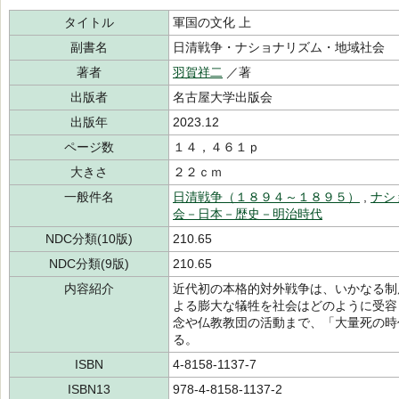
タイトル
軍国の文化 上
副書名
日清戦争・ナショナリズム・地域社会
著者
羽賀祥二
／著
出版者
名古屋大学出版会
出版年
2023.12
ページ数
１４，４６１ｐ
大きさ
２２ｃｍ
一般件名
日清戦争（１８９４～１８９５）
,
ナシ
会－日本－歴史－明治時代
NDC分類(10版)
210.65
NDC分類(9版)
210.65
内容紹介
近代初の本格的対外戦争は、いかなる制
よる膨大な犠牲を社会はどのように受容
念や仏教教団の活動まで、「大量死の時
る。
ISBN
4-8158-1137-7
ISBN13
978-4-8158-1137-2