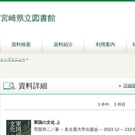
宮崎県立図書館
資料検索
資料紹介
利用案内
トップメニュー
>
資料詳細
詳細
1 件中、 1 件目
軍国の文化 上
羽賀祥二／著 -- 名古屋大学出版会 -- 2023.12 -- 210.