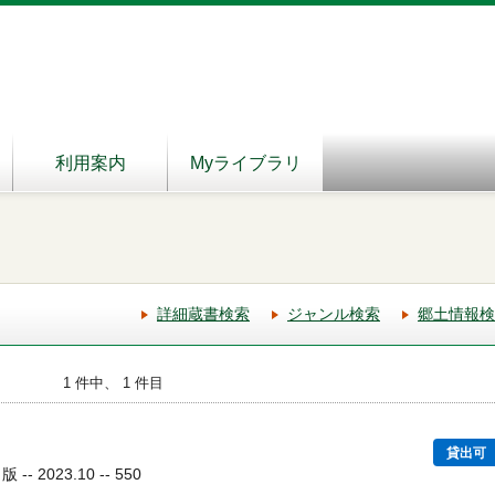
利用案内
Myライブラリ
詳細蔵書検索
ジャンル検索
郷土情報検
1 件中、 1 件目
貸出可
 2023.10 -- 550