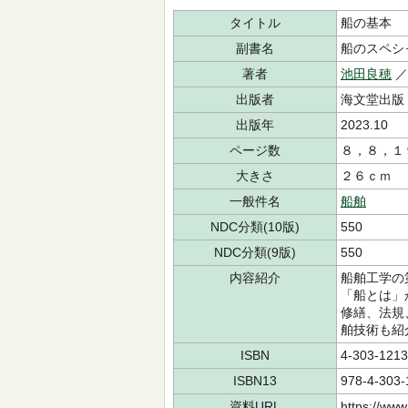
タイトル
船の基本
副書名
船のスペシ
著者
池田良穂
出版者
海文堂出版
出版年
2023.10
ページ数
８，８，１
大きさ
２６ｃｍ
一般件名
船舶
NDC分類(10版)
550
NDC分類(9版)
550
内容紹介
船舶工学の
「船とは」
修繕、法規
舶技術も紹
ISBN
4-303-1213
ISBN13
978-4-303-
資料URL
https://www