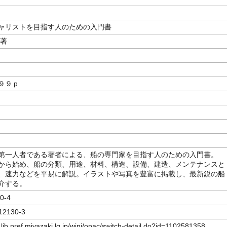
ャリストを目指す人のための入門書
／著
９９ｐ
第一人者である著者による、船の専門家を目指す人のための入門書。
から始め、船の分類、用途、材料、構造、設備、建造、メンテナンスと
、速力などを平易に解説。イラストや写真を豊富に掲載し、最新鋭の船
介する。
0-4
12130-3
.lib.pref.miyazaki.lg.jp/winj/opac/switch-detail.do?id=1102581358