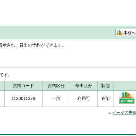
本棚へ
表示され、貸出の予約ができます。
です。
資料コード
資料区分
帯出区分
状態
1123011379
一般
利用可
在架
ページの先