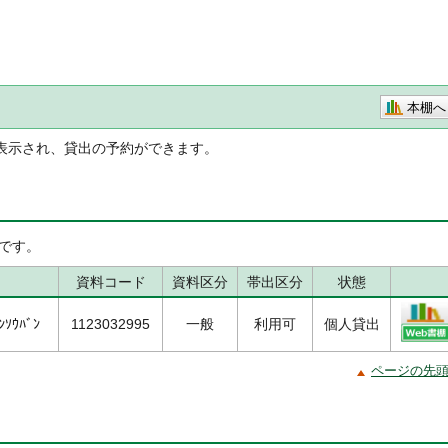
本棚へ
表示され、貸出の予約ができます。
です。
資料コード
資料区分
帯出区分
状態
ﾝｿｳﾊﾞﾝ
1123032995
一般
利用可
個人貸出
ページの先