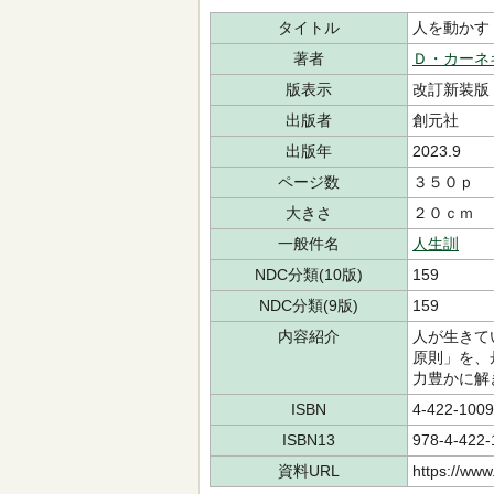
タイトル
人を動かす
著者
Ｄ・カーネ
版表示
改訂新装版
出版者
創元社
出版年
2023.9
ページ数
３５０ｐ
大きさ
２０ｃｍ
一般件名
人生訓
NDC分類(10版)
159
NDC分類(9版)
159
内容紹介
人が生きて
原則」を、
力豊かに解
ISBN
4-422-1009
ISBN13
978-4-422-
資料URL
https://www