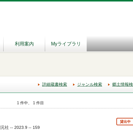
利用案内
Myライブラリ
詳細蔵書検索
ジャンル検索
郷土情報検
1 件中、 1 件目
貸出中
-- 2023.9 -- 159