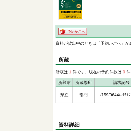
予約かごへ
資料が貸出中のときは「予約かごへ」が
所蔵
所蔵は
1
件です。現在の予約件数は
0
件
所蔵館
所蔵場所
請求記号
県立
部門
/159/0644/ｶｲﾃｲｼ
資料詳細