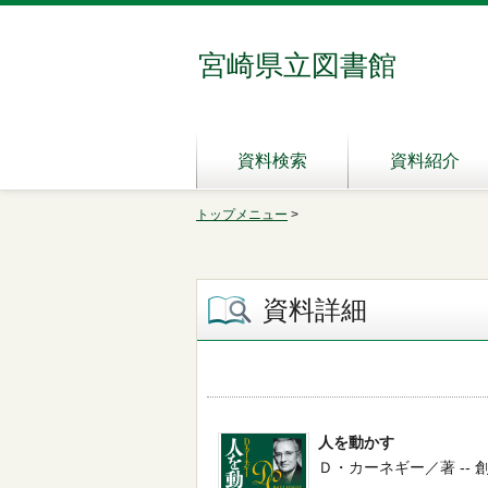
宮崎県立図書館
資料検索
資料紹介
トップメニュー
>
資料詳細
人を動かす
Ｄ・カーネギー／著 -- 創元社 