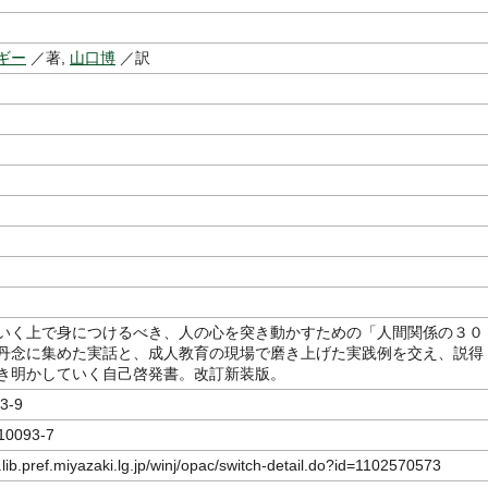
ギー
／著,
山口博
／訳
いく上で身につけるべき、人の心を突き動かすための「人間関係の３０
丹念に集めた実話と、成人教育の現場で磨き上げた実践例を交え、説得
き明かしていく自己啓発書。改訂新装版。
3-9
10093-7
.lib.pref.miyazaki.lg.jp/winj/opac/switch-detail.do?id=1102570573