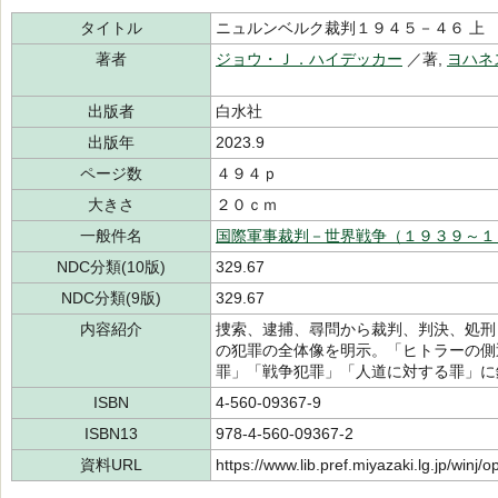
タイトル
ニュルンベルク裁判１９４５－４６ 上
著者
ジョウ・Ｊ．ハイデッカー
／著,
ヨハネ
出版者
白水社
出版年
2023.9
ページ数
４９４ｐ
大きさ
２０ｃｍ
一般件名
国際軍事裁判－世界戦争（１９３９～１
NDC分類(10版)
329.67
NDC分類(9版)
329.67
内容紹介
捜索、逮捕、尋問から裁判、判決、処刑
の犯罪の全体像を明示。「ヒトラーの側
罪」「戦争犯罪」「人道に対する罪」に
ISBN
4-560-09367-9
ISBN13
978-4-560-09367-2
資料URL
https://www.lib.pref.miyazaki.lg.jp/winj