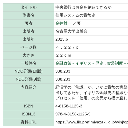
タイトル
中央銀行はお金を創造できるか
副書名
信用システムの貨幣史
著者
金井雄一
／著
出版者
名古屋大学出版会
出版年
2023.6
ページ数
４，２２７ｐ
大きさ
２２ｃｍ
一般件名
金融政策－イギリス－歴史
,
貨幣制度－
NDC分類(10版)
338.233
NDC分類(9版)
338.233
内容紹介
経済学の「常識」が、いかに貨幣の実態
出してきたか、イギリス金融史の精緻な
プロセスを「信用」の次元から描き直し
ISBN
4-8158-1125-3
ISBN13
978-4-8158-1125-9
資料URL
https://www.lib.pref.miyazaki.lg.jp/winj