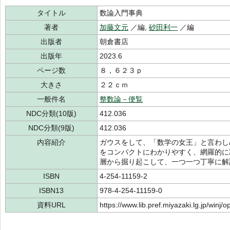
タイトル
数論入門事典
著者
加藤文元
／編,
砂田利一
／編
出版者
朝倉書店
出版年
2023.6
ページ数
８，６２３ｐ
大きさ
２２ｃｍ
一般件名
整数論－便覧
NDC分類(10版)
412.036
NDC分類(9版)
412.036
内容紹介
ガウスをして、「数学の女王」と言わし
をコンパクトにわかりやすく、網羅的に
層から掘り起こして、一つ一つ丁寧に解
ISBN
4-254-11159-2
ISBN13
978-4-254-11159-0
資料URL
https://www.lib.pref.miyazaki.lg.jp/winj